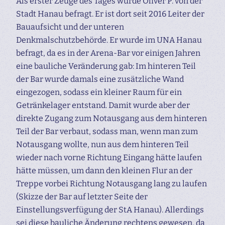
Als erster Zeuge des Tages wurde Oliver P. von der
Stadt Hanau befragt. Er ist dort seit 2016 Leiter der
Bauaufsicht und der unteren
Denkmalschutzbehörde. Er wurde im UNA Hanau
befragt, da es in der Arena-Bar vor einigen Jahren
eine bauliche Veränderung gab: Im hinteren Teil
der Bar wurde damals eine zusätzliche Wand
eingezogen, sodass ein kleiner Raum für ein
Getränkelager entstand. Damit wurde aber der
direkte Zugang zum Notausgang aus dem hinteren
Teil der Bar verbaut, sodass man, wenn man zum
Notausgang wollte, nun aus dem hinteren Teil
wieder nach vorne Richtung Eingang hätte laufen
hätte müssen, um dann den kleinen Flur an der
Treppe vorbei Richtung Notausgang lang zu laufen
(Skizze der Bar auf letzter Seite der
Einstellungsverfügung der StA Hanau). Allerdings
sei diese bauliche Änderung rechtens gewesen, da